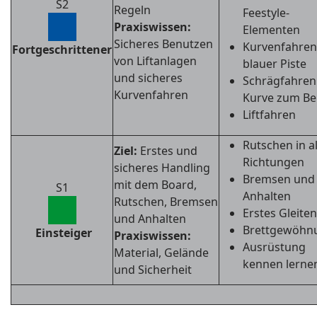
S2
Regeln
Feestyle-
Praxiswissen:
Elementen
Sicheres Benutzen
Kurvenfahren
Fortgeschrittener
von Liftanlagen
blauer Piste
und sicheres
Schrägfahren
Kurvenfahren
Kurve zum Be
Liftfahren
Rutschen in al
Ziel:
Erstes und
Richtungen
sicheres Handling
Bremsen und
mit dem Board,
S1
Anhalten
Rutschen, Bremsen
Erstes Gleiten
und Anhalten
Brettgewöhn
Einsteiger
Praxiswissen:
Ausrüstung
Material, Gelände
kennen lerne
und Sicherheit