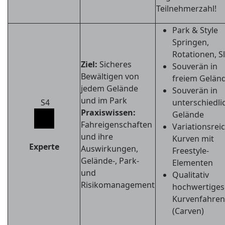
Teilnehmerzahl!
Park & Style
Springen,
Rotationen, S
Ziel:
Sicheres
Souverän in
Bewältigen von
freiem Gelän
jedem Gelände
Souverän in
und im Park
S4
unterschiedl
Praxiswissen:
Gelände
Fahreigenschaften
Variationsrei
und ihre
Kurven mit
Experte
Auswirkungen,
Freestyle-
Gelände-, Park-
Elementen
und
Qualitativ
Risikomanagement
hochwertiges
Kurvenfahren
(Carven)