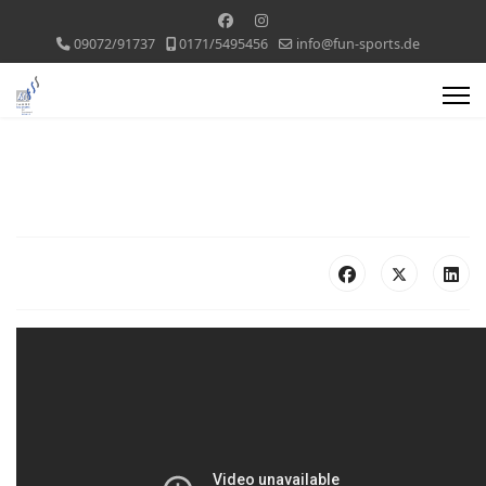
09072/91737
0171/5495456
info@fun-sports.de