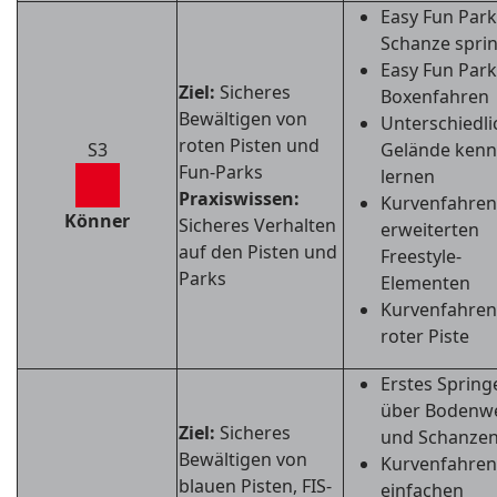
Easy Fun Park
Schanze spri
Easy Fun Park
Ziel:
Sicheres
Boxenfahren
Bewältigen von
Unterschiedli
roten Pisten und
S3
Gelände ken
Fun-Parks
lernen
Praxiswissen:
Kurvenfahren
Könner
Sicheres Verhalten
erweiterten
auf den Pisten und
Freestyle-
Parks
Elementen
Kurvenfahren
roter Piste
Erstes Spring
über Bodenwe
Ziel:
Sicheres
und Schanze
Bewältigen von
Kurvenfahren
blauen Pisten, FIS-
einfachen